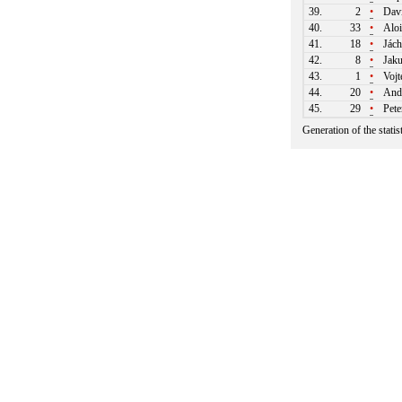
39.
2
•
Davi
40.
33
•
Aloi
41.
18
•
Jách
42.
8
•
Jaku
43.
1
•
Vojt
44.
20
•
Andr
45.
29
•
Pete
Generation of the stati