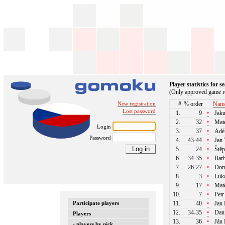
Player statistics for 
(Only approved game re
New registration
#
% order
Nam
Lost password
1.
9
•
Jaku
2.
32
•
Mate
Login
3.
37
•
Adél
Password
4.
43-44
•
Jan 
5.
24
•
Štěp
6.
34-35
•
Barb
7.
26-27
•
Domi
8.
3
•
Luká
9.
17
•
Matě
10.
7
•
Petr
Participate players
11.
40
•
Jan 
12.
34-35
•
Dani
Players
13.
36
•
Ján 
- players by nick