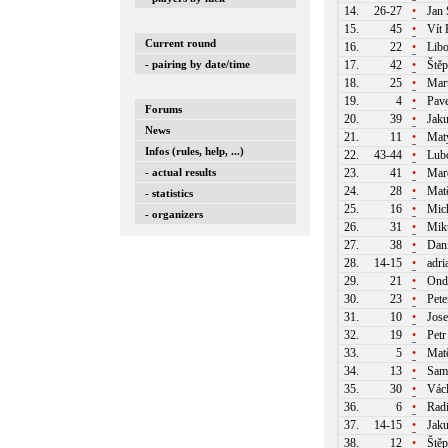
14.
26-27
•
Jan 
15.
45
•
Vít 
Current round
16.
22
•
Libo
- pairing by date/time
17.
42
•
Ště
18.
25
•
Mart
19.
4
•
Pave
Forums
20.
39
•
Jak
News
21.
11
•
Maty
Infos (rules, help, ...)
22.
43-44
•
Lubo
- actual results
23.
41
•
Mar
24.
28
•
Matě
- statistics
25.
16
•
Mich
- organizers
26.
31
•
Miku
27.
38
•
Dani
28.
14-15
•
adri
29.
21
•
Ondř
30.
23
•
Pete
31.
10
•
Jose
32.
19
•
Petr
33.
5
•
Matě
34.
13
•
Samu
35.
30
•
Vác
36.
6
•
Radi
37.
14-15
•
Jaku
38.
12
•
Štěp